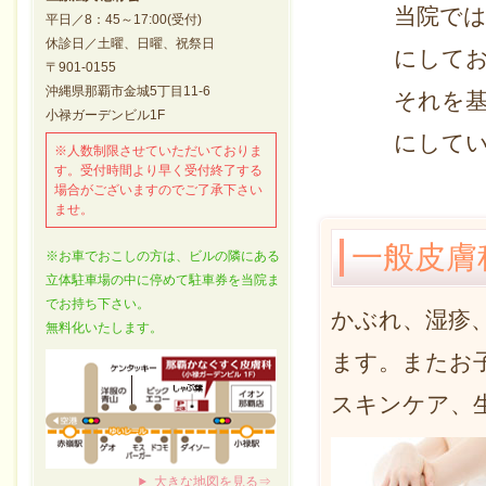
当院で
平日／8：45～17:00(受付)
休診日／土曜、日曜、祝祭日
にして
〒901-0155
沖縄県那覇市金城5丁目11-6
それを
小禄ガーデンビル1F
にして
※人数制限させていただいておりま
す。受付時間より早く受付終了する
場合がございますのでご了承下さい
ませ。
一般皮膚
※お車でおこしの方は、ビルの隣にある
立体駐車場の中に停めて駐車券を当院ま
でお持ち下さい。
かぶれ、湿疹
無料化いたします。
ます。またお
スキンケア、
大きな地図を見る⇒