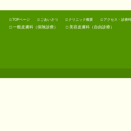
□
TOPページ
□
ごあいさつ
□
クリニック概要
□
アクセス・診療
□
一般皮膚科（保険診療）
□
美容皮膚科（自由診療）